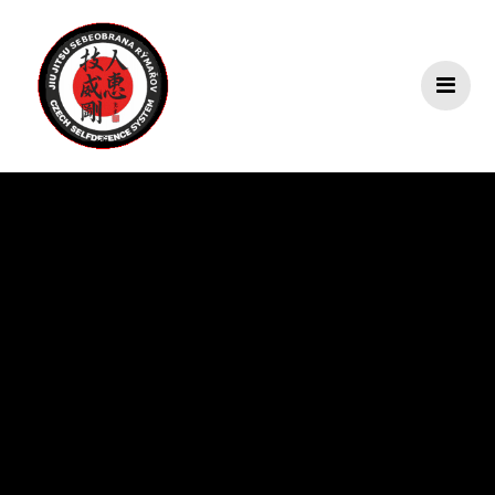
Přeskočit
na
obsah