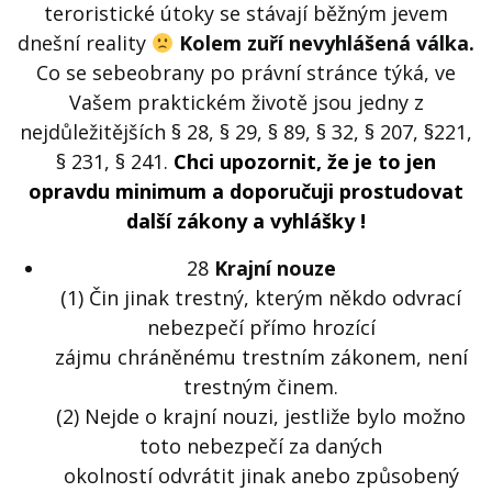
teroristické útoky se stávají běžným jevem
dnešní reality
Kolem zuří nevyhlášená válka.
Co se sebeobrany po právní stránce týká, ve
Vašem praktickém životě jsou jedny z
nejdůležitějších § 28, § 29, § 89, § 32, § 207, §221,
§ 231, § 241.
Chci upozornit, že je to jen
opravdu minimum a doporučuji prostudovat
další zákony a vyhlášky !
28
Krajní nouze
(1) Čin jinak trestný, kterým někdo odvrací
nebezpečí přímo hrozící
zájmu chráněnému trestním zákonem, není
trestným činem.
(2) Nejde o krajní nouzi, jestliže bylo možno
toto nebezpečí za daných
okolností odvrátit jinak anebo způsobený