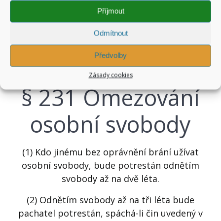
bude pachatel potrestán, způsobí-li činem
Příjmout
uvedeným v odstavci 1 těžkou újmu na zdraví.
Odmítnout
(4) Odnětím svobody na tři léta až osm let bude
pachatel potrestán, způsobí-li činem uvedeným
Předvolby
v odstavci 1 smrt.
Zásady cookies
§ 231 Omezování
osobní svobody
(1) Kdo jinému bez oprávnění brání užívat
osobní svobody, bude potrestán odnětím
svobody až na dvě léta.
(2) Odnětím svobody až na tři léta bude
pachatel potrestán, spáchá-li čin uvedený v