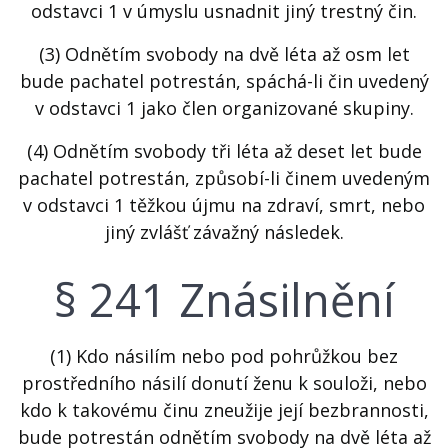
odstavci 1 v úmyslu usnadnit jiný trestný čin.
(3) Odnětím svobody na dvě léta až osm let
bude pachatel potrestán, spáchá-li čin uvedený
v odstavci 1 jako člen organizované skupiny.
(4) Odnětím svobody tři léta až deset let bude
pachatel potrestán, způsobí-li činem uvedeným
v odstavci 1 těžkou újmu na zdraví, smrt, nebo
jiný zvlášť závažný následek.
§ 241 Znásilnění
(1) Kdo násilím nebo pod pohrůžkou bez
prostředního násilí donutí ženu k souloži, nebo
kdo k takovému činu zneužije její bezbrannosti,
bude potrestán odnětím svobody na dvě léta až