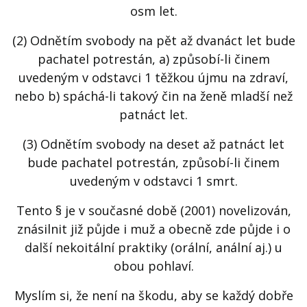
osm let.
(2) Odnětím svobody na pět až dvanáct let bude
pachatel potrestán, a) způsobí-li činem
uvedeným v odstavci 1 těžkou újmu na zdraví,
nebo b) spáchá-li takový čin na ženě mladší než
patnáct let.
(3) Odnětím svobody na deset až patnáct let
bude pachatel potrestán, způsobí-li činem
uvedeným v odstavci 1 smrt.
Tento § je v současné době (2001) novelizován,
znásilnit již půjde i muž a obecně zde půjde i o
další nekoitální praktiky (orální, anální aj.) u
obou pohlaví.
Myslím si, že není na škodu, aby se každý dobře