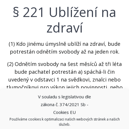
§ 221 Ublížení na
zdraví
(1) Kdo jinému úmyslně ublíží na zdraví, bude
potrestán odnětím svobody až na jeden rok.
(2) Odnětím svobody na šest měsíců až tři léta
bude pachatel potrestán a) spáchá-li čin
uvedený v odstavci 1 na svědkovi, znalci nebo
tlumočníkovi pro výkon jejich povinnosti, nebo
b) spáchá-li takový čin na jiném pro jeho
V souladu s legislativou dle
politické přesvědčení, národnost, rasu, vyznání
zákona č. 374/2021 Sb -
nebo protože je bez vyznání.
Cookies EU
Používáme cookies k optimalizaci našich webových stránek a našich
(3) Odnětím svobody na jeden rok až pět let
služeb.